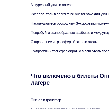
Attract
3-курсовый ужин в лагере
Расслабьтесь в элегантной обстановке для ужин
LEGOLA
Наслаждайтесь роскошным 3-курсовым гурме-у
Attract
Попробуйте разнообразные арабские и междуна
Wild Wa
Отправление и трансфер обратно в отель
Prime 
Attract
Комфортный трансфер обратно в ваш отель пос
The Vi
Dubai 
Attract
Что включено в билеты Опы
лагере
Wild W
Attract
Пик-ап и трансфер
Wild W