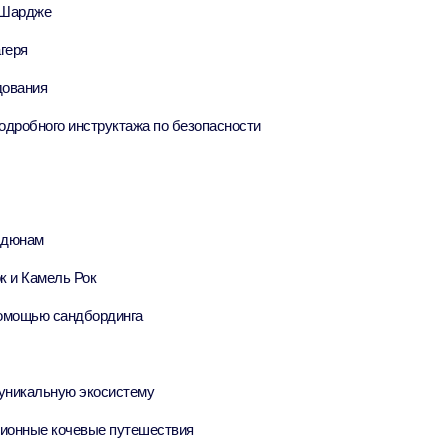
/Шардже
verse + At The Top Burj Khalifa (124 Floor) - Non-Prime
геря
дования
ion in Дубай, Объединенные Арабские Эмираты
одробного инструктажа по безопасности
is Aquaventure Flexible Day Pass + The View at The Palm
rime Hours)
ion in Дубай, Объединенные Арабские Эмираты
is Aquaventure Flexible Day Pass + Dubai Frame (General
 дюнам
ion)
к и Камель Рок
ion in Дубай, Объединенные Арабские Эмираты
помощью сандбординга
ark At Dubai Parks & Resorts With Free Shuttle + Dubai
(General Admission)
ion in Дубай, Объединенные Арабские Эмираты
 уникальную экосистему
adrid World Park + Dubai Frame (General Admission)
ционные кочевые путешествия