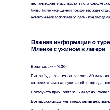
песчаные дюны и исследовать потрясающие скалы
багги. После насыщенной поездки вас ждет отдых
90 мин
Ain Du
аутентичными арабскими блюдами под звездами
Attract
Attract
At The 
(Gener
Важная информация о туре 
Attract
Млеихе с ужином в лагере
Dubai M
Attract
Время сессии – 16:30
Пик-ап будет организован за 1 час и 30 минут д
Miracl
свяжется с вами накануне вашей поездки для по
Attract
Пожалуйста, прибывайте за 15 минут до начала с
At The 
Все пассажиры должны предоставить действитель
The Pa