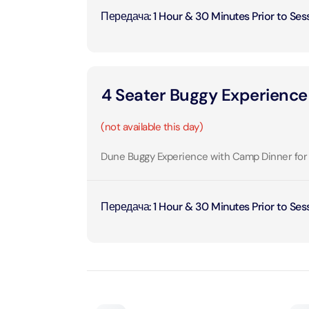
Приключения
Attract
Передача
:
1 Hour & 30 Minutes Prior to Ses
Attract
Аквариум
Attract
Билеты в парки и курорты
Attract
4 Seater Buggy Experience
Дубая
Dustak
Attract
(not available this day)
Башня Аль-Араб
Attract
Al Man
Dune Buggy Experience with Camp Dinner for
Yas Island Tickets
Attract
La Per
Attract
Передача
:
1 Hour & 30 Minutes Prior to Ses
The Vi
Combo Tickets
(Any D
Attract
Dubai Dolphinarium
Attract
Tickets
Attract
City Tour Tickets
Закатн