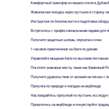
Комфортный трансфер из вашего отеля в Дубае
AYA Uni
Живописная поездка через пустыню в сторону ла
Time
Инструктаж по безопасности и подготовка обору
Attract
Встретьтесь с профессиональными гидами для п
Atlant
(Non-P
Получите защитные шлемы, перчатки и очки
Attract
1-часовое приключение на багги по дюнам
Atlant
Управляйте мощным багги по высоким песчаным
Admiss
Посетите знаковые места, такие как Каменный Ро
Attract
Получите удовольствие от катания на песках с 
Any 1 P
Frame 
Прогулка по природе и поездка на верблюде
Attract
Наслаждайтесь прогулкой по пустыне, исследуя
Real M
Прокатитесь на верблюде и почувствуйте тради