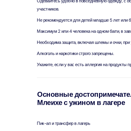
Одевайтесь удобно в повседневную одежду, с о
Attract
участников.
Ain Du
Не рекомендуется для детей младше 5 лет или 
Attract
Максимум 2 или 4 человека на одном багги, в зав
At The 
Необходима защита, включая шлемы и очки, при 
(Stand
Attract
Алкоголь и наркотики строго запрещены.
Укажите, если у вас есть аллергия на продукты п
IMG Wo
(Silver
Attract
Основные достопримечател
IMG Wor
Garde
Млеихе с ужином в лагере
Attract
Dhow C
Пик-ап и трансфер в лагерь
Attract