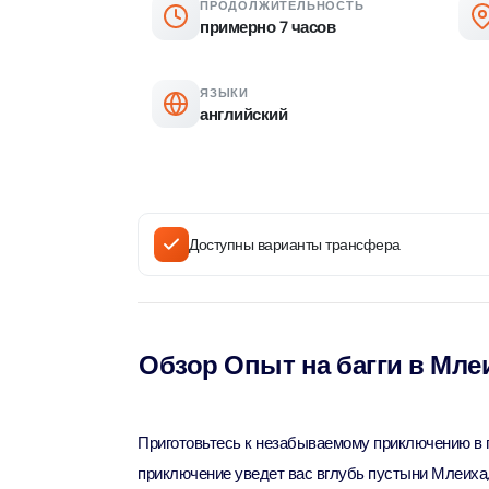
ПРОДОЛЖИТЕЛЬНОСТЬ
Attracti
примерно 7 часов
Aquaventure Waterpark
Real M
Tickets
Attract
Однодн
ЯЗЫКИ
Attracti
английский
Real Ma
Морска
Train +
Attracti
Attract
Доступны варианты трансфера
LEGOLA
2-часо
Attract
Attract
Роскош
Экскурс
Обзор Опыт на багги в Млеи
Attract
Attract
Роскош
Экскур
Приготовьтесь к незабываемому приключению в п
сэндви
Attract
приключение уведет вас вглубь пустыни Млеиха
Attract