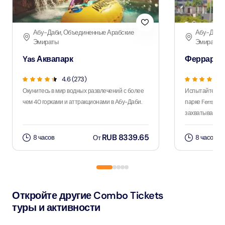
Абу-Даби, Объединенные Арабские
Абу-Даби,
Эмираты
Эмираты
Yas Аквапарк
Феррари П
4.6 (273)
Окунитесь в мир водных развлечений с более
Испытайте ост
чем 40 горками и аттракционами в Абу-Даби.
парке Ferrari 
захватывающим
RUB 8339.65
8 часов
8 часов
От
Откройте другие Combo Tickets
туры и активности