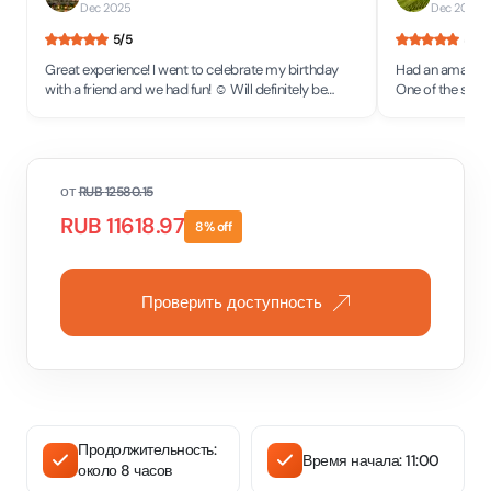
Dec 2025
Dec 2025
5
/5
5
/5
Great experience! I went to celebrate my birthday
Had an amazing 
with a friend and we had fun! ☺️ Will definitely be
One of the staff
back to see more attractions!
would definitel
place.
от
RUB
12580.15
RUB
11618.97
8
% off
Проверить доступность
Продолжительность:
Время начала: 11:00
около 8 часов