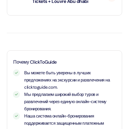
Tickets + Louvre Abu dhabi
Дети до 1 года и 11 месяцев - младенцы и вход для них
бесплатный.
Дети в возрасте от 2 до 10 лет и 11 месяцев, а также
дети ростом от 1,1 метра - оплачивают детский тариф.
Для детей возрастом от 11 лет и старше - применяется
Почему ClickToGuide
тариф для взрослых
Вы можете быть уверены в лучших
предложениях на экскурсии и развлечения на
clicktoguide.com.
Мы предлагаем широкий выбор туров и
развлечений через единую онлайн-систему
бронирования.
Наша система онлайн-бронирования
поддерживается защищенным платежным