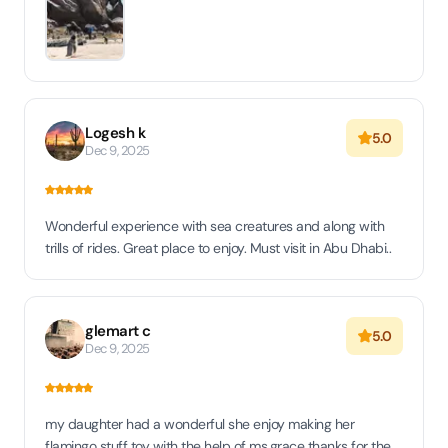
Logesh k
5.0
Dec 9, 2025
Wonderful experience with sea creatures and along with
trills of rides. Great place to enjoy. Must visit in Abu Dhabi..
glemart c
5.0
Dec 9, 2025
my daughter had a wonderful she enjoy making her
flamingo stuff toy with the help of ms.grace thanks for the