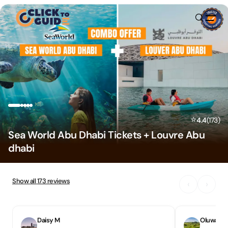
Skip to content
⭐
4.4
(
173
)
Sea World Abu Dhabi Tickets + Louvre Abu
dhabi
Show all
173
reviews
‹
›
Daisy M
Oluwase