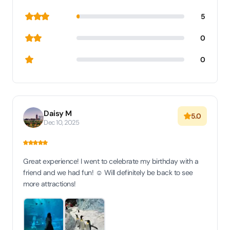
5
0
0
Daisy M
5.0
Dec 10, 2025
Great experience! I went to celebrate my birthday with a
friend and we had fun! ☺️ Will definitely be back to see
more attractions!