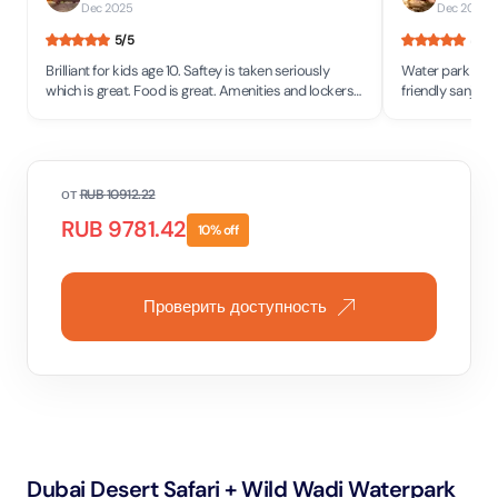
Dec 2025
Dec 2025
5
/5
5
/5
Brilliant for kids age 10. Saftey is taken seriously
Water park was v
which is great. Food is great. Amenities and lockers
friendly sanjog and sapana were very nice at the
and bathrooms all clean.
shop and food w
от
RUB
10912.22
RUB
9781.42
10
% off
Проверить доступность
Dubai Desert Safari + Wild Wadi Waterpark