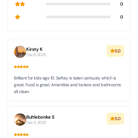
0
0
Kirsty K
5.0
Dec 6, 2025
Brilliant for kids age 10. Saftey is taken seriously which is
great. Food is great. Amenities and lockers and bathrooms
all clean.
Buhlebonke S
5.0
Dec 5, 2025