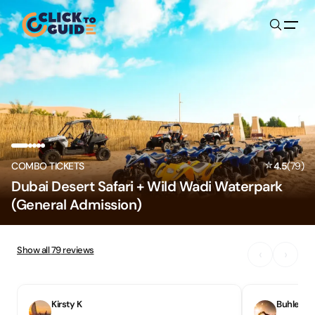
Skip to content
⭐
COMBO TICKETS
4.5
(
79
)
Dubai Desert Safari + Wild Wadi Waterpark
(General Admission)
Show all
79
reviews
‹
›
Kirsty K
Buhlebon