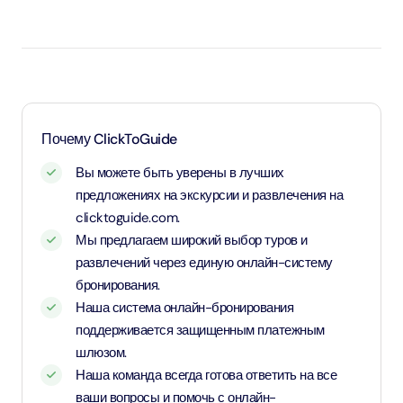
Дети возрастом до 2 лет — младенцы, вход
бесплатный.
Дети возрастом 2 года и дети с ростом до 1,1 метра
— применяется детский тариф.
Дети с ростом выше 1,1 метра — применяется
взрослый тариф.
Почему ClickToGuide
Вы можете быть уверены в лучших
предложениях на экскурсии и развлечения на
clicktoguide.com.
Мы предлагаем широкий выбор туров и
развлечений через единую онлайн-систему
бронирования.
Наша система онлайн-бронирования
поддерживается защищенным платежным
шлюзом.
Наша команда всегда готова ответить на все
ваши вопросы и помочь с онлайн-