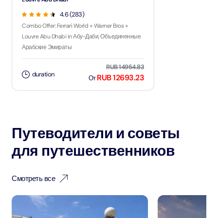
4.6 (283)
Combo Offer: Ferrari World + Warner Bros +
Louvre Abu Dhabi in Абу-Даби, Объединенные
Арабские Эмираты
RUB 14954.83
duration
RUB 12693.23
От
Путеводители и советы
для путешественников
Смотреть все