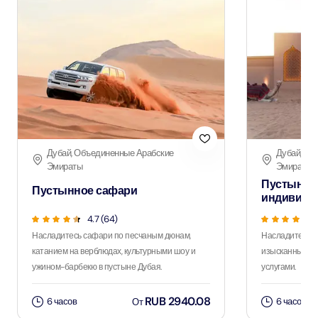
Дубай, Объединенные Арабские
Дубай, Об
Эмираты
Эмираты
Пустынно
Пустынное сафари
индивиду
4.7 (64)
Насладитесь сафари по песчаным дюнам,
Насладитесь 
катанием на верблюдах, культурными шоу и
изысканным уж
ужином-барбекю в пустыне Дубая.
услугами.
RUB 2940.08
6 часов
6 часов
От