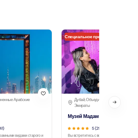
The View at The Palm (Non-Prime Hours) + Miracle Garden
Attraction in Дубай, Объединенные Арабские Эмираты
Специальное предложение
Atlantis Aquaventure Flexible Day Pass + Dubai Miracle Garden
Attraction in Дубай, Объединенные Арабские Эмираты
MOTIONGATE™ Park + Dubai Frame (General Admission)
Attraction in Дубай, Объединенные Арабские Эмираты
иненные Арабские
Дубай, Объединенные Арабские
Any 1 Park At Dubai Parks & Resorts With Free Shuttle + Free
Эмираты
Global Village (Any Day)
Attraction in Дубай, Объединенные Арабские Эмираты
Музей Мадам Тюссо
41)
5 (29)
Any 1 Park At Dubai Parks & Resorts With Free Shuttle + Dubai
рамными видами старого и
Вы встретитесь с восковыми фигурами
Safari Bundle