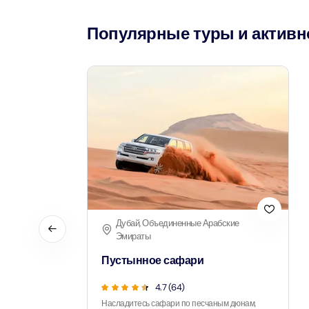
Популярные туры и активн
AYA Uni
Time
Attract
Atlant
(Non-P
Attract
Atlant
Admiss
Attract
Дубай, Объединенные Арабские
Any 1 P
Эмираты
Frame 
Attract
Пустынное сафари
4.7 (64)
Real M
Насладитесь сафари по песчаным дюнам,