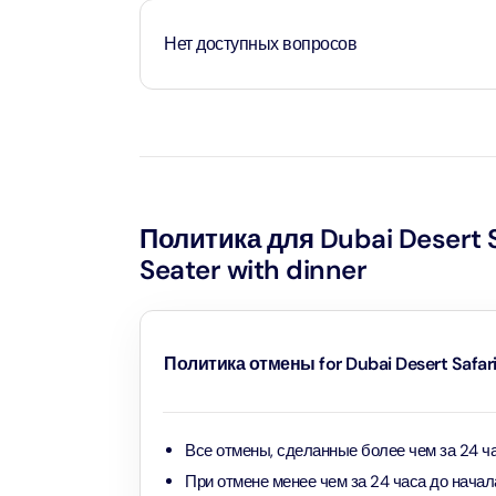
Нет доступных вопросов
90 мин
Ain Du
Attract
Attract
Загрузка
...
At The 
(Gener
Attract
Политика для Dubai Desert Sa
Seater with dinner
Dubai M
Attract
Miracl
Политика отмены for Dubai Desert Safari +
Attract
Все отмены, сделанные более чем за 24 ча
At The 
The Pa
При отмене менее чем за 24 часа до начал