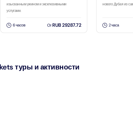
ion in Дубай, Объединенные Арабские Эмираты
изысканным ужином и эксклюзивными
нового Дубая из са
услугами.
ND® Park + Dubai Frame (General Admission)
RUB 29287.72
6 часов
2 часа
От
ion in Дубай, Объединенные Арабские Эмираты
di Waterpark + At The Top Burj Khalifa (124 Floor) - Non-
Time
ion in Дубай, Объединенные Арабские Эмираты
kets туры и активности
ew at The Palm (Non-Prime Hours) + Dhow Cruise Dinner in
Marina
ion in Дубай, Объединенные Арабские Эмираты
adi Waterpark + MOTIONGATE™ Park With Free Shuttle
ion in Дубай, О��ъединенные Арабские Эмираты
adi Waterpark (General Admission) + IMG Worlds of