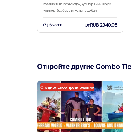
Attract
катанием на верблюдах, культурными шоу и
ужином-барбекю в пустыне Дубая.
LEGOLA
RUB 2940.08
6 часов
От
Attract
Wild Wa
Prime 
Attract
Откройте другие Combo Tic
The Vi
Dubai 
Специальное предложение
Attract
Wild W
Attract
Wild W