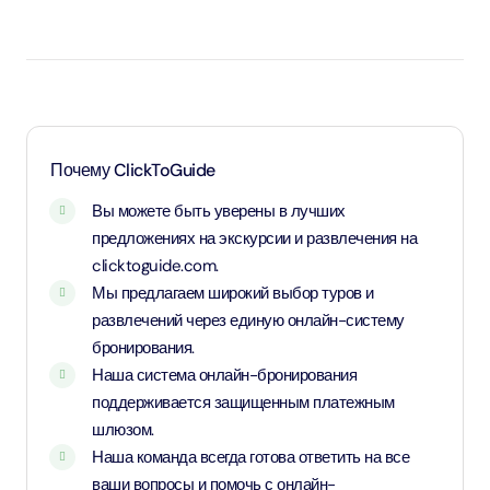
Дети до 1 года и 11 месяцев - младенцы и вход для них
бесплатный.
Дети в возрасте от 2 до 10 лет и 11 месяцев, а также
дети ростом от 1,1 метра - оплачивают детский тариф.
Для детей возрастом от 11 лет и старше - применяется
Почему ClickToGuide
тариф для взрослых
Вы можете быть уверены в лучших
предложениях на экскурсии и развлечения на
clicktoguide.com.
Мы предлагаем широкий выбор туров и
развлечений через единую онлайн-систему
бронирования.
Наша система онлайн-бронирования
поддерживается защищенным платежным
шлюзом.
Наша команда всегда готова ответить на все
ваши вопросы и помочь с онлайн-