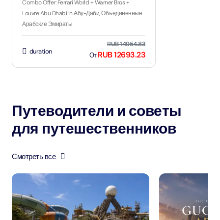
Combo Offer: Ferrari World + Warner Bros +
Louvre Abu Dhabi in Абу-Даби, Объединенные
Арабские Эмираты
RUB 14954.83
duration
RUB 12693.23
От
Путеводители и советы
для путешественников
Смотреть все