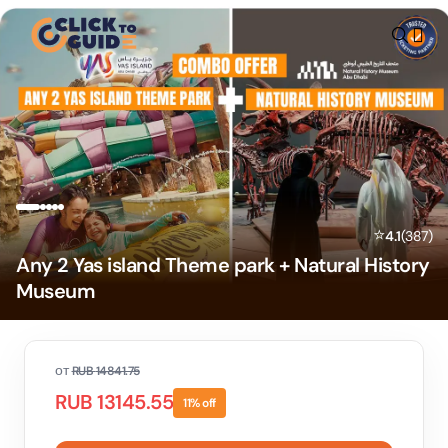
Skip to content
⭐
4.1
(
387
)
Any 2 Yas island Theme park + Natural History
Museum
от
RUB
14841.75
RUB
13145.55
11
% off