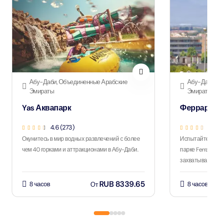
Абу-Даби, Объединенные Арабские
Абу-Даби, 
Эмираты
Эмираты
Yas Аквапарк
Феррари П
4.6 (273)
4.9 
Окунитесь в мир водных развлечений с более
Испытайте ост
чем 40 горками и аттракционами в Абу-Даби.
парке Ferrari 
захватывающим
RUB 8339.65
8 часов
8 часов
От