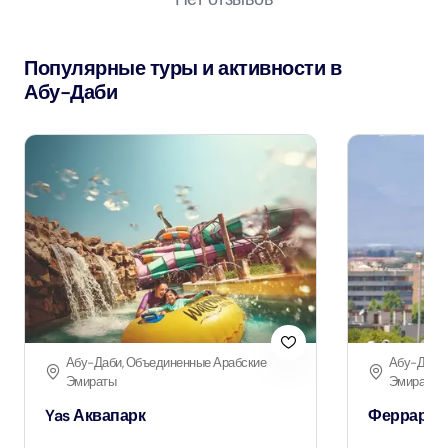
Популярные туры и активности в
Абу-Даби
Абу-Даби, Объединенные Арабские
Абу-Даби,
Эмираты
Эмираты
Yas Аквапарк
Феррари П