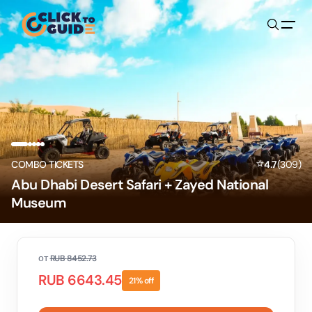
Skip to content
⭐
COMBO TICKETS
4.7
(
309
)
Abu Dhabi Desert Safari + Zayed National
Museum
от
RUB
8452.73
RUB
6643.45
21
% off