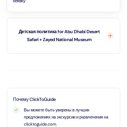
неявку
Детская политика for Abu Dhabi Desert
Safari + Zayed National Museum
Дети в возрасте от 4 до 10 лет и 11 месяцев -
применяется детский тариф
От 11 лет и старше - применяется взрослый тариф
Почему ClickToGuide
Вы можете быть уверены в лучших
предложениях на экскурсии и развлечения на
clicktoguide.com.