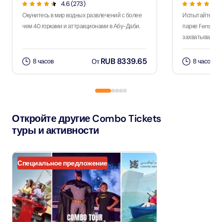
4.6 (273)
Окунитесь в мир водных развлечений с более
Испытайте ост
чем 40 горками и аттракционами в Абу-Даби.
парке Ferrari 
захватывающим
RUB 8339.65
8 часов
8 часов
От
Откройте другие Combo Tickets
туры и активности
Специальное предложение