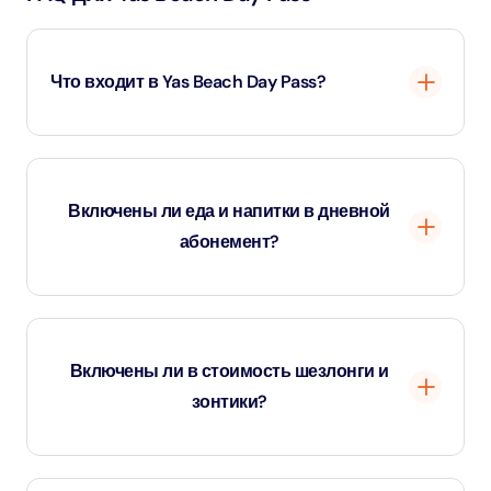
Что входит в Yas Beach Day Pass?
Дневной пропуск обеспечивает доступ на пляж Yas
Beach, включая пользование пляжной зоной,
Включены ли еда и напитки в дневной
плавательными средствами и общими удобствами.
абонемент?
Нет, еда и напитки не включены в стоимость. Их можно
приобрести отдельно в пляжных торговых точках.
Включены ли в стоимость шезлонги и
зонтики?
Да, стандартные шезлонги и зонтики обычно включены