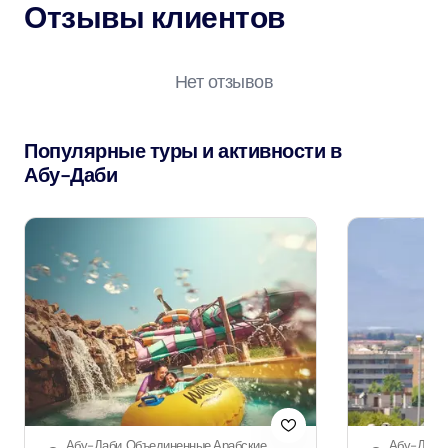
Отзывы клиентов
Нет отзывов
Популярные туры и активности в
Абу-Даби
Абу-Даби, Объединенные Арабские
Абу-Даби,