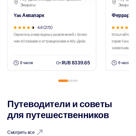
Эмираты
Эмираты
Yas Аквапарк
Феррари П
4.6 (273)
Окунитесь в мир водных развлечений с более
Испытайте ост
чем 40 горками и аттракционами в Абу-Даби.
парке Ferrari 
захватывающим
RUB 8339.65
8 часов
8 часов
От
Путеводители и советы
для путешественников
Смотреть все