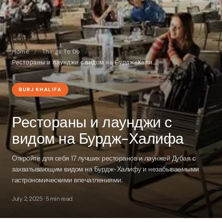
Home
/
Things To Do
/
Рестораны и лаунджи с видом на Бурдж-Халифа
BURJ KHALIFA
Рестораны и лаунджи с
видом на Бурдж-Халифа
Откройте для себя 17 лучших ресторанов и лаунжей Дубая с
захватывающим видом на Бурдж-Халифу и незабываемыми
гастрономическими впечатлениями.
July 2, 2025 · 5 min read