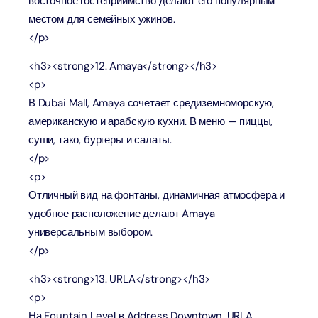
восточное гостеприимство делают его популярным
местом для семейных ужинов.
</p>
<h3><strong>12. Amaya</strong></h3>
<p>
В Dubai Mall, Amaya сочетает средиземноморскую,
американскую и арабскую кухни. В меню — пиццы,
суши, тако, бургеры и салаты.
</p>
<p>
Отличный вид на фонтаны, динамичная атмосфера и
удобное расположение делают Amaya
универсальным выбором.
</p>
<h3><strong>13. URLA</strong></h3>
<p>
На Fountain Level в Address Downtown, URLA