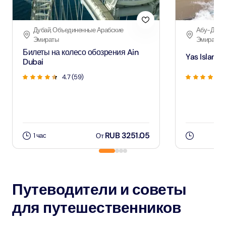
Дубай, Объединенные Арабские
Абу-Даби,
Эмираты
Эмираты
Билеты на колесо обозрения Ain
Yas Island 
Dubai
4.7
(
59
)
RUB 3251.05
1 час
От
Путеводители и советы
для путешественников