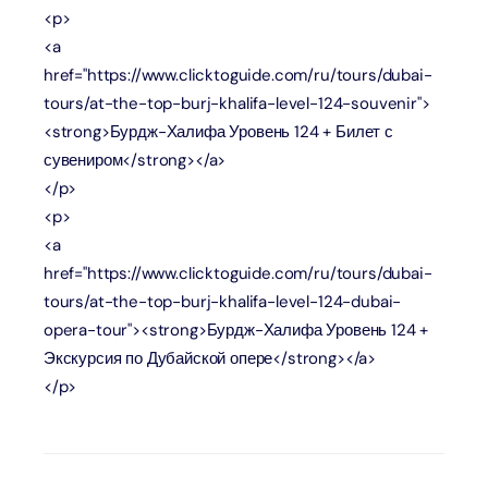
<p>
<a
href="https://www.clicktoguide.com/ru/tours/dubai-
tours/at-the-top-burj-khalifa-level-124-souvenir">
<strong>Бурдж-Халифа Уровень 124 + Билет с
сувениром</strong></a>
</p>
<p>
<a
href="https://www.clicktoguide.com/ru/tours/dubai-
tours/at-the-top-burj-khalifa-level-124-dubai-
opera-tour"><strong>Бурдж-Халифа Уровень 124 +
Экскурсия по Дубайской опере</strong></a>
</p>