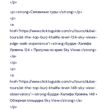
</p>
<p><strong>Связанные туры:</strong></p>
<p>
<a
href="https://www.clicktoguide.com/ru/tours/dubai-
tours/at-the-top-burj-khalifa-level-124-sky-views-
edge-walk-experience"><strong>Бурдж-Халифа
Уровень 124 + Прогулка по краю Sky Views</strong>
</a>
</p>
<p>
<a
href="https://www.clicktoguide.com/ru/tours/dubai-
tours/at-the-top-burj-khalifa-level-148-sky-view-
observatory"><strong>Бурдж-Халифа Уровень 148 +
Обзорная площадка Sky View</strong></a>
</p>