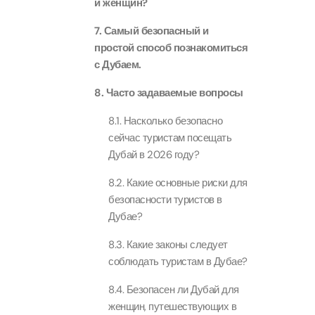
и женщин?
Attracti
Aquaventure Waterpark
Real M
7. Самый безопасный и
Tickets
Attract
Однодн
простой способ познакомиться
Attracti
с Дубаем.
8. Часто задаваемые вопросы
Real Ma
Морска
Train +
Attracti
8.1. Насколько безопасно
Attract
сейчас туристам посещать
Дубай в 2026 году?
LEGOLA
2-часо
Attract
8.2. Какие основные риски для
Attract
безопасности туристов в
Дубае?
Роскош
Экскурс
Attract
8.3. Какие законы следует
Attract
соблюдать туристам в Дубае?
Роскош
Экскур
8.4. Безопасен ли Дубай для
сэндви
Attract
женщин, путешествующих в
Attract