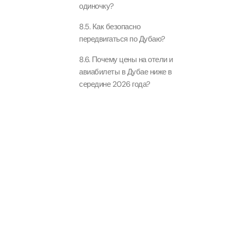
одиночку?
90 мин
Ain Du
8.5. Как безопасно
Attract
Attract
передвигаться по Дубаю?
8.6. Почему цены на отели и
авиабилеты в Дубае ниже в
At The 
(Gener
середине 2026 года?
Attract
Dubai M
Attract
Miracl
Attract
At The 
The Pa