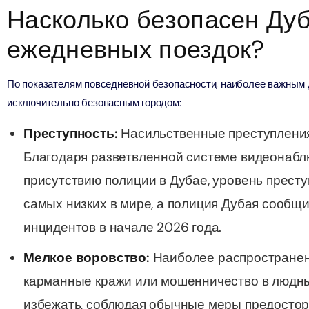
Насколько безопасен Ду
verse + At The Top Burj Khalifa (124 Floor) - Non-Prime
ежедневных поездок?
ion in Дубай, Объединенные Арабские Эмираты
По показателям повседневной безопасности, наиболее важным 
is Aquaventure Flexible Day Pass + The View at The Palm
исключительно безопасным городом:
rime Hours)
ion in Дубай, Объединенные Арабские Эмираты
Преступность:
Насильственные преступления
Благодаря разветвленной системе видеонабл
is Aquaventure Flexible Day Pass + Dubai Frame (General
ion)
присутствию полиции в Дубае, уровень престу
ion in Дубай, Объединенные Арабские Эмираты
самых низких в мире, а полиция Дубая сообщ
инцидентов в начале 2026 года.
ark At Dubai Parks & Resorts With Free Shuttle + Dubai
(General Admission)
Мелкое воровство:
Наиболее распространен
ion in Дубай, Объединенные Арабские Эмираты
карманные кражи или мошенничество в людных
adrid World Park + Dubai Frame (General Admission)
избежать, соблюдая обычные меры предостор