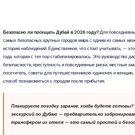
ion in Дубай, Объединенные Арабские Эмираты
ion in Дубай, Объединенные Арабские Эмираты
ion in Дубай, Объединенные Арабские Эмираты
Безопасно ли посещать Дубай в 2026 году?
Для повседневных
ion in Дубай, Объединенные Арабские Эмираты
самых безопасных крупных городов мира с одним из самых низк
u Dinner Dhow Cruise – Jaddaf Waterfront
историю наблюдений. Единственное, что стоит учитывать, — эт
ion in Дубай, Объединенные Арабские Эмираты
года, которая с тех пор стабилизировалась. Это руководство да
ion in Дубай, Объединенные Арабские Эмираты
безопасности, преступность и повседневные риски, местные за
sour Dinner Cruise
посетитель, советы для путешественников-одиночек и женщин, 
ion in Дубай, Объединенные Арабские Эмираты
способ познакомиться с городом после прибытия.
le ВИП пакет с групповым трансфером
ion in Дубай, Объединенные Арабские Эмираты
ew at The Palm (Non-Prime Hours) + Free Global Village
ay)
ion in Дубай, Объединенные Арабские Эмираты
Планируете поездку заранее, когда будете готовы?
ion in Дубай, Объединенные Арабские Эмираты
экскурсий по Дубаю
— предварительно забронирова
трансфером из отеля — это самый простой и безо
ion in Дубай, Объединенные Арабские Эмираты
ый тур на Солёное озеро