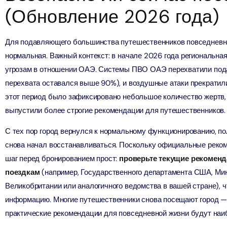
ion in Дубай, Объединенные Арабские Эмираты
(Обновление 2026 года)
bai (Non Peak) + Dhow Cruise Dinner in Dubai Marina
ion in Дубай, Объединенные Арабские Эмираты
Для подавляющего большинства путешественников повседневна
нормальная. Важный контекст: в начале 2026 года региональн
Top Burj Khalifa (124 Floor) Non-Prime Time + Desert Safari
угрозам в отношении ОАЭ. Системы ПВО ОАЭ перехватили под
ard) + Dubai Aquarium and Underwater Zoo
перехвата оставался выше 90%), и воздушные атаки прекратили
ion in Дубай, Объединенные Арабские Эмираты
этот период было зафиксировано небольшое количество жертв, 
выпустили более строгие рекомендации для путешественников.
rlds of Adventure + Dubai Aquarium Underwater Zoo
 Pass)
С тех пор город вернулся к нормальному функционированию, по
ion in Дубай, Объединенные Арабские Эмираты
снова начал восстанавливаться. Поскольку официальные реком
шаг перед бронированием прост:
проверьте текущие рекоменд
lds of Adventure + Free Global Village (Any Day) + Miracle
поездкам
(например, Государственного департамента США, Ми
n
ion in Дубай, Объединенные Арабские Эмираты
Великобритании или аналогичного ведомства в вашей стране), 
информацию. Многие путешественники снова посещают город — 
ruise Dinner in Dubai Marina + IMG Worlds of Adventure
практические рекомендации для повседневной жизни будут наи
ion in Дубай, Объединенные Арабские Эмираты