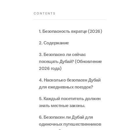
Приключения
Attract
CONTENTS
Attract
Аквариум
Attract
1. Безопасность вкратце (2026)
Билеты в парки и курорты
Attract
Дубая
Dustak
2. Содержание
Attract
Башня Аль-Араб
3. Безопасно ли сейчас
Attract
посещать Дубай? (Обновление
Al Man
2026 года)
Yas Island Tickets
Attract
La Per
4. Насколько безопасен Дубай
Attract
для ежедневных поездок?
The Vi
Combo Tickets
(Any D
5. Каждый посетитель должен
Attract
Dubai Dolphinarium
знать местные законы.
Attract
Tickets
6. Безопасен ли Дубай для
Attract
City Tour Tickets
одиночных путешественников
Закатн