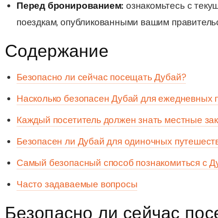
Перед бронированием:
ознакомьтесь с теку
поездкам, опубликованными вашим правитель
ут - Экскурсия на скоростном катере
bai (Non Peak) + AYA Universe
ion in Дубай, Объединенные Арабские Эмираты
ion in Дубай, Объединенные Арабские Эмираты
Содержание
Top Burj Khalifa (124 Floor) Non-Prime Time + Dubai Frame
Безопасно ли сейчас посещать Дубай?
al Admission)
ion in Дубай, Объединенные Арабские Эмираты
Насколько безопасен Дубай для ежедневных 
iracle Garden + Free Global Village (Any Day)
Каждый посетитель должен знать местные зак
ion in Дубай, Объединенные Арабские Эмираты
Безопасен ли Дубай для одиночных путешест
e Garden + Dubai Butterfly Garden
Самый безопасный способ познакомиться с Д
ion in Дубай, Объединенные Арабские Эмираты
Часто задаваемые вопросы
Top Burj Khalifa (124 Floor) Non-Prime Time + The View at
Безопасно ли сейчас по
lm (Non-Prime Hours)