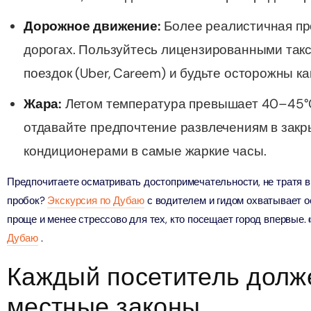
ion in Дубай, Объединенные Арабские Эмираты
Дорожное движение:
Более реалистичная пр
дорогах. Пользуйтесь лицензированными такс
ND® Park + Dubai Frame (General Admission)
ion in Дубай, Объединенные Арабские Эмираты
поездок (Uber, Careem) и будьте осторожны к
Жара:
Летом температура превышает 40–45°C
di Waterpark + At The Top Burj Khalifa (124 Floor) - Non-
отдавайте предпочтение развлечениям в зак
Time
ion in Дубай, Объединенные Арабские Эмираты
кондиционерами в самые жаркие часы.
ew at The Palm (Non-Prime Hours) + Dhow Cruise Dinner in
Предпочитаете осматривать достопримечательности, не тратя 
Marina
пробок?
Экскурсия по Дубаю
с водителем и гидом охватывает о
ion in Дубай, Объединенные Арабские Эмираты
проще и менее стрессово для тех, кто посещает город впервые.
Дубаю
.
adi Waterpark + MOTIONGATE™ Park With Free Shuttle
ion in Дубай, О��ъединенные Арабские Эмираты
Каждый посетитель долж
местные законы.
adi Waterpark (General Admission) + IMG Worlds of