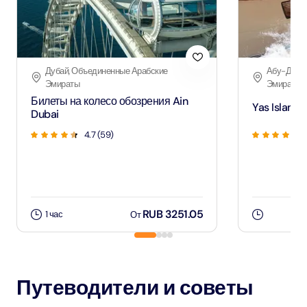
Дубай, Объединенные Арабские
Абу-Даби,
Эмираты
Эмираты
Билеты на колесо обозрения Ain
Yas Island 
Dubai
4.7
(
59
)
RUB 3251.05
1 час
От
Путеводители и советы